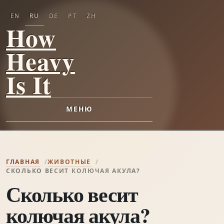
EN
RU
DE
PT
ZH
How
Heavy
Is It
МЕНЮ
ГЛАВНАЯ
ЖИВОТНЫЕ
СКОЛЬКО ВЕСИТ КОЛЮЧАЯ АКУЛА?
Сколько весит
колючая акула?