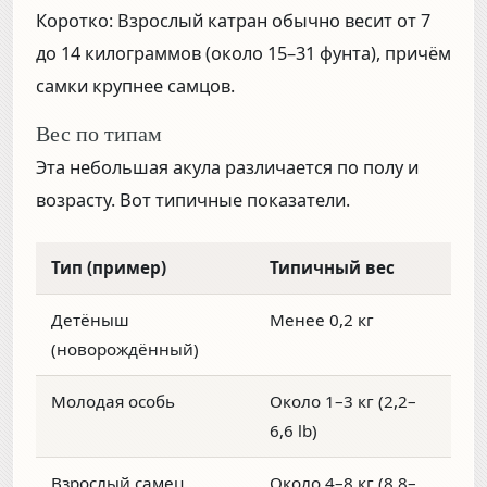
Коротко:
Взрослый катран обычно весит от
7
до 14 килограммов (около 15–31 фунта)
, причём
самки крупнее самцов.
Вес по типам
Эта небольшая акула различается по полу и
возрасту. Вот типичные показатели.
Тип (пример)
Типичный вес
Детёныш
Менее 0,2 кг
(новорождённый)
Молодая особь
Около 1–3 кг (2,2–
6,6 lb)
Взрослый самец
Около 4–8 кг (8,8–