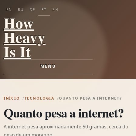
EN
RU
DE
PT
ZH
How
Heavy
Is It
MENU
INÍCIO
TECNOLOGIA
QUANTO PESA A INTERNET?
Quanto pesa a internet?
A internet pesa aproximadamente 50 gramas, cerca do
peso de um morango.