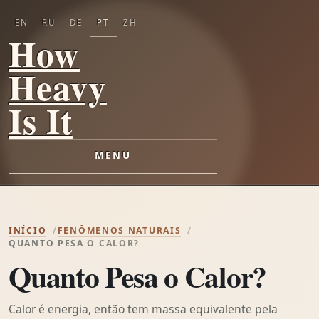
EN
RU
DE
PT
ZH
How
Heavy
Is It
MENU
INÍCIO
FENÔMENOS NATURAIS
QUANTO PESA O CALOR?
Quanto Pesa o Calor?
Calor é energia, então tem massa equivalente pela