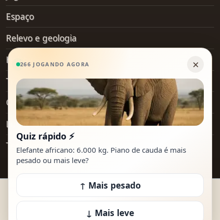
Espaço
Relevo e geologia
Hobby
Transporte
Objetos do dia a dia
Lugares
Tecnologia
© 2026 How Heavy Is It. Todos os direitos
reservados.