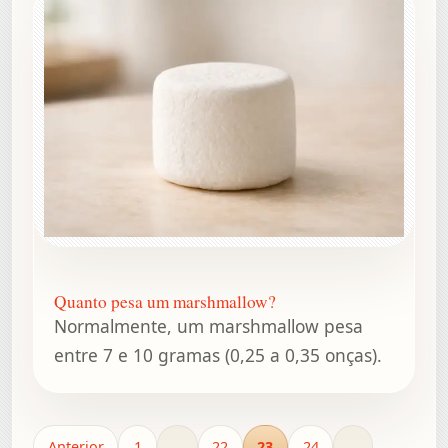
Quanto pesa um marshmallow?
Normalmente, um marshmallow pesa
entre 7 e 10 gramas (0,25 a 0,35 onças).
Anterior
1
…
22
23
24
…