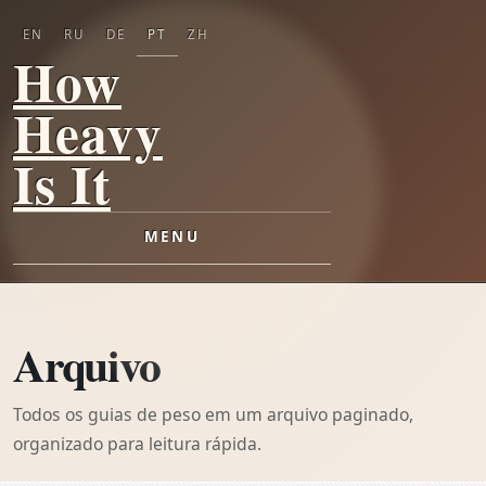
EN
RU
DE
PT
ZH
How
Heavy
Is It
MENU
Arquivo
Todos os guias de peso em um arquivo paginado,
organizado para leitura rápida.