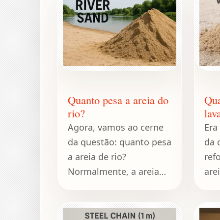
Quanto pesa a areia do
Qua
rio?
lav
Agora, vamos ao cerne
Era
da questão: quanto pesa
da 
a areia de rio?
ref
Normalmente, a areia
are
de rio pesa
her
aproximadamente 1.600
sus
quilos por metro cúbico
sil