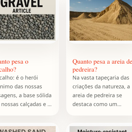
nto pesa o
Quanto pesa a areia d
calho?
pedreira?
calho: é o herói
Na vasta tapeçaria das
nimo das nossas
criações da natureza, a
sagens, a base sólida
areia de pedreira se
 nossas calçadas e o
destaca como um
ue final perfeito para
componente humilde,
inhos de jardim.
porém poderoso.