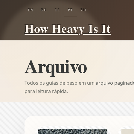
EN
RU
DE
PT
ZH
How Heavy Is It
Arquivo
Todos os guias de peso em um arquivo paginad
para leitura rápida.