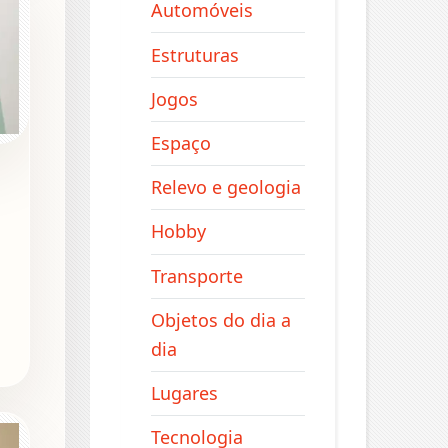
Automóveis
Estruturas
Jogos
Espaço
Relevo e geologia
Hobby
Transporte
Objetos do dia a
dia
Lugares
Tecnologia