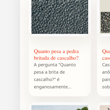
Quanto pesa a pedra
Qua
britada de cascalho?
cas
A pergunta "Quanto
Cas
pesa a brita de
anô
cascalho?" é
pai
enganosamente
sob
simples, mas crucial.
toq
cam