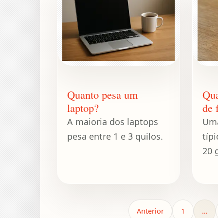
Quanto pesa um
Qua
laptop?
de 
A maioria dos laptops
Uma
pesa entre 1 e 3 quilos.
típ
20 
Anterior
1
…