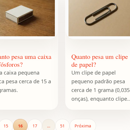
nto pesa uma caixa
Quanto pesa um clipe
fósforos?
de papel?
 caixa pequena
Um clipe de papel
ica pesa cerca de 15 a
pequeno padrão pesa
gramas.
cerca de 1 grama (0,035
onças), enquanto clipes
maiores ou revestidos
podem pesar até 2
gramas (0,07 onças).
15
16
17
…
51
Próxima