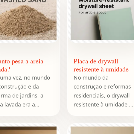
nto pesa a areia
Placa de drywall
ada?
resistente à umidade
 uma vez, no mundo
No mundo da
construção e da
construção e reformas
orma de jardins, a
residenciais, o drywall
ia lavada era a
resistente à umidade,
oína anônima,
frequentemente
tentando
chamado de "placa
enciosamente os
verde", destaca-se por