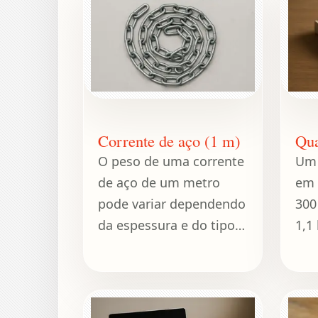
ou cerca de 100 libras
ali
por pé cúbico.
mun
Corrente de aço (1 m)
Qua
O peso de uma corrente
Um
de aço de um metro
em 
pode variar dependendo
300
da espessura e do tipo
1,1
de aço utilizado.
liv
dur
a 3 
libr