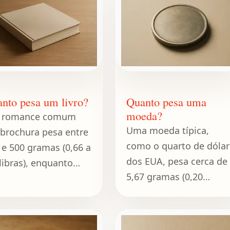
cerces do nosso
sua capacidade de
do moderno.
suportar condições de
umid
nto pesa um livro?
Quanto pesa uma
moeda?
 romance comum
Uma moeda típica,
brochura pesa entre
como o quarto de dólar
 e 500 gramas (0,66 a
dos EUA, pesa cerca de
 libras), enquanto
5,67 gramas (0,20
ros grandes em capa
onças).
a podem pesar de 1
quilos (2,2 a 6,6
as).