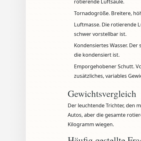
rotierende Luftsäule.
Tornadogröße.
Breitere, hö
Luftmasse.
Die rotierende L
schwer vorstellbar ist.
Kondensiertes Wasser.
Der s
die kondensiert ist.
Emporgehobener Schutt.
Vo
zusätzliches, variables Gewi
Gewichtsvergleich
Der leuchtende Trichter, den m
Autos, aber die gesamte rotier
Kilogramm wiegen.
Häufig gestellte Fr