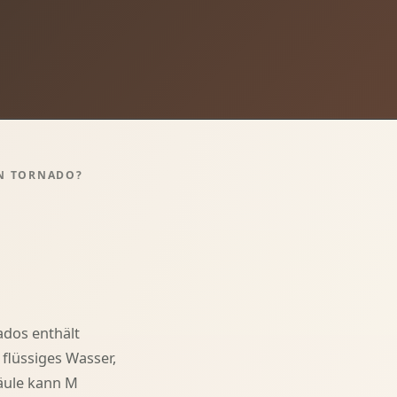
IN TORNADO?
ados enthält
flüssiges Wasser,
äule kann M