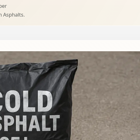
ber
n Asphalts.