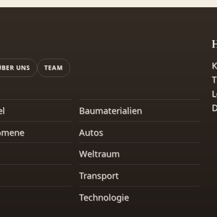
H
K
ÜBER UNS
TEAM
T
L
D
el
Baumaterialien
omene
Autos
Weltraum
Transport
Technologie