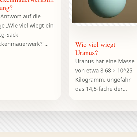
ung?
 Antwort auf die
ge „Wie viel wiegt ein
kg-Sack
Wie viel wiegt
ckenmauerwerk?“
Uranus?
tet ganz einfach: 25
Uranus hat eine Masse
ogramm oder etwa 55
von etwa 8,68 × 10^25
nd für diejenigen, die
Kilogramm, ungefähr
..
das 14,5-fache der
Erdmasse.