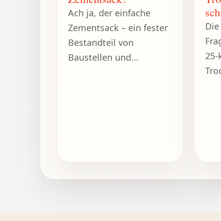
sch
Ach ja, der einfache
Die
Zementsack – ein fester
Fra
Bestandteil von
25-
Baustellen und
Tro
Heimwerkerprojekten.
lau
Kil
Pfu
noc.